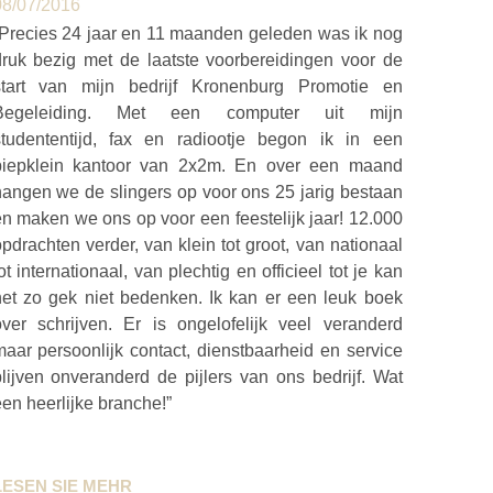
08/07/2016
“Precies 24 jaar en 11 maanden geleden was ik nog
druk bezig met de laatste voorbereidingen voor de
start van mijn bedrijf Kronenburg Promotie en
Begeleiding. Met een computer uit mijn
studententijd, fax en radiootje begon ik in een
piepklein kantoor van 2x2m. En over een maand
hangen we de slingers op voor ons 25 jarig bestaan
n maken we ons op voor een feestelijk jaar! 12.000
pdrachten verder, van klein tot groot, van nationaal
ot internationaal, van plechtig en officieel tot je kan
het zo gek niet bedenken. Ik kan er een leuk boek
over schrijven. Er is ongelofelijk veel veranderd
aar persoonlijk contact, dienstbaarheid en service
lijven onveranderd de pijlers van ons bedrijf. Wat
en heerlijke branche!”
LESEN SIE MEHR