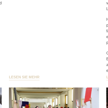
d
v
B
a
e
LESEN SIE MEHR