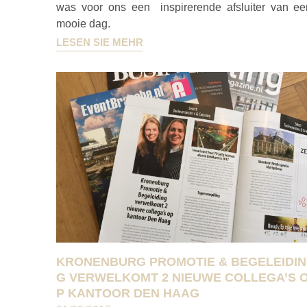
was voor ons een inspirerende afsluiter van ee
mooie dag.
LESEN SIE MEHR
KRONENBURG PROMOTIE & BEGELEIDIN
G VERWELKOMT 2 NIEUWE COLLEGA’S 
P KANTOOR DEN HAAG