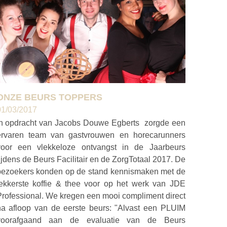
ONZE BEURS TOPPERS
01/03/2017
In opdracht van Jacobs Douwe Egberts zorgde een
ervaren team van gastvrouwen en horecarunners
voor een vlekkeloze ontvangst in de Jaarbeurs
ijdens de Beurs Facilitair en de ZorgTotaal 2017. De
bezoekers konden op de stand kennismaken met de
lekkerste koffie & thee voor op het werk van JDE
Professional. We kregen een mooi compliment direct
na afloop van de eerste beurs: "Alvast een PLUIM
voorafgaand aan de evaluatie van de Beurs