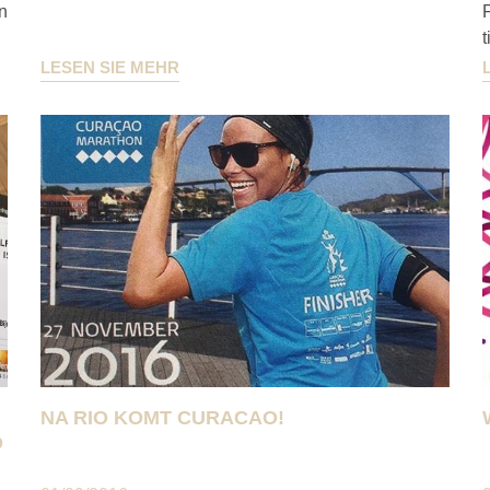
n
F
t
LESEN SIE MEHR
NA RIO KOMT CURACAO!
O