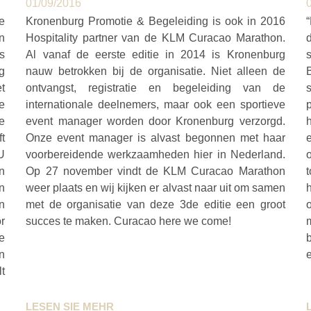
01/09/2016
e
Kronenburg Promotie & Begeleiding is ook in 2016
n
Hospitality partner van de KLM Curacao Marathon.
s
Al vanaf de eerste editie in 2014 is Kronenburg
g
nauw betrokken bij de organisatie. Niet alleen de
t
ontvangst, registratie en begeleiding van de
e
internationale deelnemers, maar ook een sportieve
e
event manager worden door Kronenburg verzorgd.
t
Onze event manager is alvast begonnen met haar
e
EU
voorbereidende werkzaamheden hier in Nederland.
o
n
Op 27 november vindt de KLM Curacao Marathon
t
n
weer plaats en wij kijken er alvast naar uit om samen
an
met de organisatie van deze 3de editie een groot
r
succes te maken. Curacao here we come!
m
e
b
en
e
t
LESEN SIE MEHR