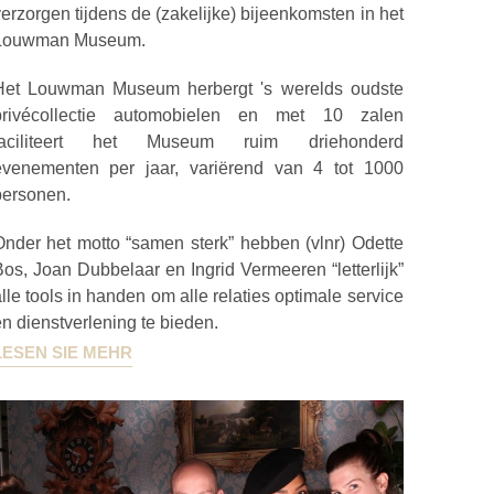
erzorgen tijdens de (zakelijke) bijeenkomsten in het
Louwman Museum.
Het Louwman Museum herbergt 's werelds oudste
privécollectie automobielen en met 10 zalen
faciliteert het Museum ruim driehonderd
evenementen per jaar, variërend van 4 tot 1000
personen.
Onder het motto “samen sterk” hebben (vlnr) Odette
os, Joan Dubbelaar en Ingrid Vermeeren “letterlijk”
lle tools in handen om alle relaties optimale service
n dienstverlening te bieden.
LESEN SIE MEHR