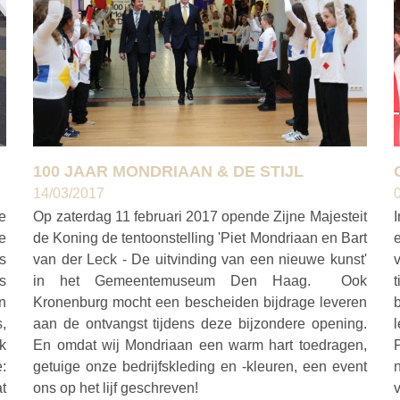
100 JAAR MONDRIAAN & DE STIJL
14/03/2017
e
Op zaterdag 11 februari 2017 opende Zijne Majesteit
de
de Koning de tentoonstelling 'Piet Mondriaan en Bart
s
van der Leck - De uitvinding van een nieuwe kunst'
ts
in het Gemeentemuseum Den Haag. Ook
t
n
Kronenburg mocht een bescheiden bijdrage leveren
,
aan de ontvangst tijdens deze bijzondere opening.
k
En omdat wij Mondriaan een warm hart toedragen,
e:
getuige onze bedrijfskleding en -kleuren, een event
t
ons op het lijf geschreven!