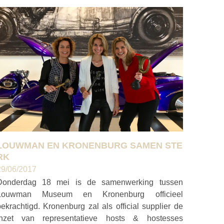
LOUWMAN EN KRONENBURG SAMEN STE
RK
29/06/2017
Donderdag 18 mei is de samenwerking tussen
Louwman Museum en Kronenburg officieel
ekrachtigd. Kronenburg zal als official supplier de
inzet van representatieve hosts & hostesses