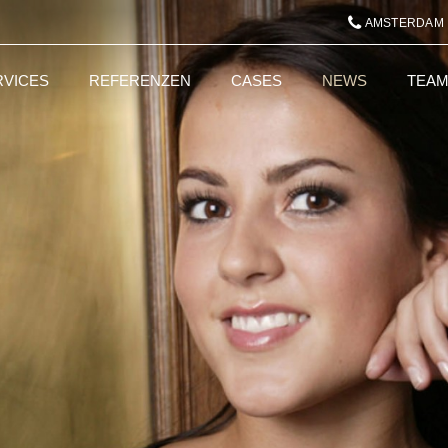
AMSTERDAM
RVICES
REFERENZEN
CASES
NEWS
TEA