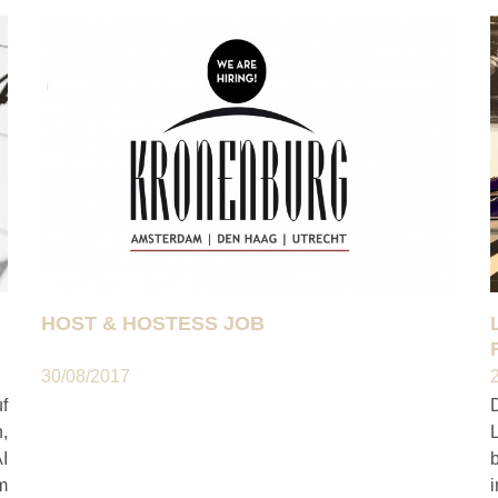
HOST & HOSTESS JOB
30/08/2017
uf
,
I
b
m